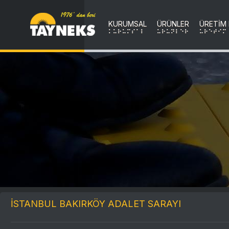
KURUMSAL
ÜRÜNLER
ÜRETİM
KURUMSAL
uRuNLER
uRETIM
İSTANBUL BAKIRKÖY ADALET SARAYI