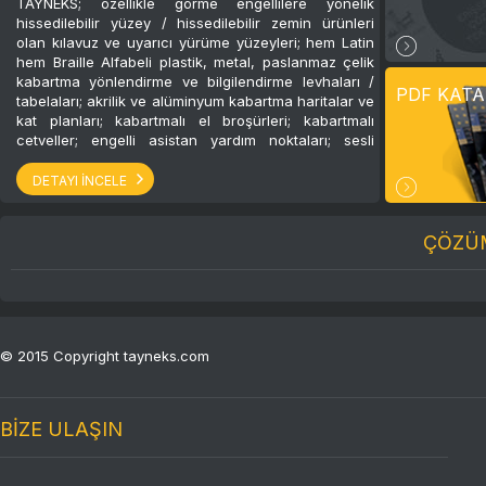
TAYNEKS; özellikle görme engellilere yönelik
hissedilebilir yüzey / hissedilebilir zemin ürünleri
olan kılavuz ve uyarıcı yürüme yüzeyleri; hem Latin
hem Braille Alfabeli plastik, metal, paslanmaz çelik
kabartma yönlendirme ve bilgilendirme levhaları /
PDF KAT
tabelaları; akrilik ve alüminyum kabartma haritalar ve
kat planları; kabartmalı el broşürleri; kabartmalı
cetveller; engelli asistan yardım noktaları; sesli
kiosklar; uyarı babaları; kabartmalı küpeşte
modüllerinden oluşan geniş ürün yelpazesi ile
DETAYI İNCELE
engelsiz erişim için ülkemizde başvurulan ilk adres
olmuştur.
ÇÖZÜM
© 2015 Copyright tayneks.com
BİZE ULAŞIN