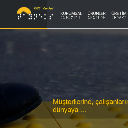
KURUMSAL
ÜRÜNLER
ÜRETİM
KURUMSAL
uRuNLER
uRETIM